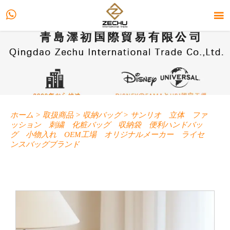


ホーム
>
取扱商品
>
収納バッグ
>
サンリオ 立体 ファ
ッション 刺繍 化粧バッグ 収納袋 便利ハンドバッ
グ 小物入れ OEM工場 オリジナルメーカー ライセ
ンスバッグブランド