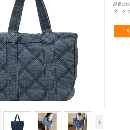
品番:ZE
ダーク
›