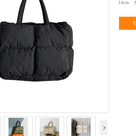
14cm
›