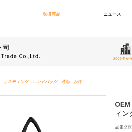
取扱商品
ニュース
ン キルティング ハンドバッグ 通勤 秋冬
OE
ィン
品番:ZE