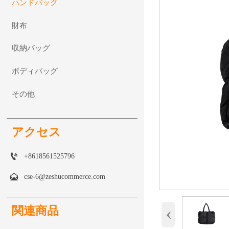
ハンドバッグ
財布
収納バッグ
ボディバッグ
その他
アクセス

+8618561525796

cse-6@zeshucommerce.com
‹
関連商品