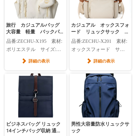
旅行 カジュアルバッグ
カジュアル オックスフォ
大容量 軽量 バックパッ
ード リュックサック バ
ク
ックパック レディースバ
品番:ZECHU-X195 素材:
品番:ZECHU-X201 素材:
ッグ レディースファッシ
ポリエステル サイズ:カ
オックスフォード サイ
ョン 3wayバッグ
スタマイズ カラー:アイ
ズ:広さ33*高さ37*マチ
詳細の表示
詳細の表示


ボリー、青、黒
15cm(大サイズ)/広さ27*高
さ32*マチ13cm(小サイズ)
ビジネスバッグ リュック
男性大容量防水リュックサ
14インチバッグ収納 通勤
ック