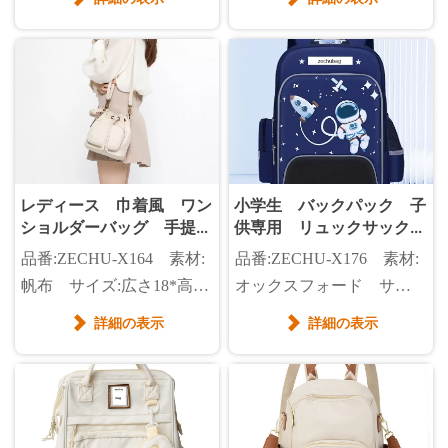
14cm 重さ:0.58kg カラ
12cm カラー:白、黒、
ー:白、黒、紺、青
緑、青 重さ:0.45KG
レディース 巾着風 ワン
小学生 バックパック 子
ショルダーバッグ 手提げ
供専用 リュックサック
バッグ 高品質 バケット
通学 リュック
品番:ZECHU-X164 素材:
品番:ZECHU-X176 素材:
バッグ
帆布 サイズ:広さ18*高さ
オックスフォード サイ
22*マチ22cm カラー:生
ズ:広さ32*高さ42*マチ
詳細の表示
詳細の表示


成、黒
18cm（大サイズ）、広さ
29*高さ39*マチ16cm（小
サイズ）