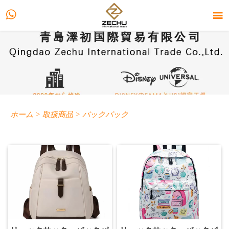


ホーム
>
取扱商品
>
バックパック