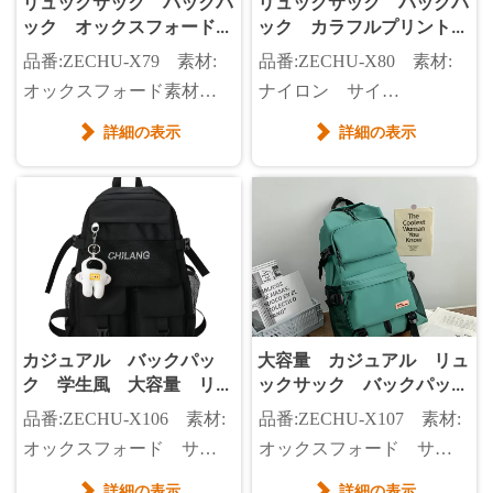
リュックサック バックパ
リュックサック バックパ
ック オックスフォード素
ック カラフルプリント
材 切替 ファッション
学生 カジュアル 通学
品番:ZECHU-X79 素材:
品番:ZECHU-X80 素材:
レディース
塾通い
オックスフォード素材
ナイロン サイ
サイズ:カスタマイズ カ
ズ:31*15*40CM
詳細の表示
詳細の表示


ラー:ベージュ、黒、青
カジュアル バックパッ
大容量 カジュアル リュ
ク 学生風 大容量 リュ
ックサック バックパッ
ックサック シンプルなが
ク 登山バッグ
品番:ZECHU-X106 素材:
品番:ZECHU-X107 素材:
ら大容量
オックスフォード サイ
オックスフォード サイ
ズ:広さ32*高さ46*マチ
ズ:広さ31*高さ46*マチ
詳細の表示
詳細の表示

