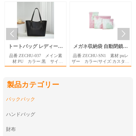


トートバッグ レディース
メガネ収納袋 自動閉鎖シ
ハンドバッグ 無地 PU A4
ステム: 使いやすく安全ス
品番:ZECHU-037 メイン素
品番:ZECHU-SN1 素材:puレ
肩掛け バッグ 通勤
リムなメガネポーチ Puソ
材:PU カラー:黒 サイ
ザー カラー/サイズ:カスタマ
フト イヤホンホルダーバ
ズ:42*12*26cm 重さ:1kg ス
イズ
ッグ 革製
トラップ:2本
製品カテゴリー
バックパック
ハンドバッグ
財布