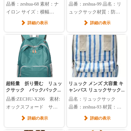
旅行
品番：zeshua-68 素材：ナ
品番：zeshua-99 品名：リ
イロン サイズ：横幅
ュックサック材質：防水
28CM*縦幅38cm カラー：
オックスフォード 色：
詳細の表示
詳細の表示


ネイビー、黒 重量：0.7kg
グレー、クロ サイズ：
30*15*45㎝
超軽量 折り畳む リュッ
リュック メンズ 大容量 キ
クサック バックパック
ャンバス リュックサック
登山バッグ
バックパック カジュアル
品番:ZECHU-X206 素材:
品名：リュックサック
オックスフォード サイ
品番：zeshua-93 材質：純
ズ:広さ29*高さ42*マチ
綿帆布 色： 白、黒、グ
詳細の表示
詳細の表示


15cm
リーン、キャメル サイ
ズ：高さ41cm/横幅32cm/奥