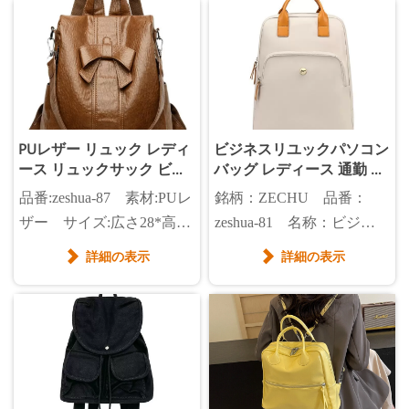
行(上部)37cm/奥行
(底)20cm/肩紐39cm～79cm
PUレザー リュック レディ
ビジネスリユックパソコン
ース リュックサック ビジ
バッグ レディース 通勤 カ
ネスバッグ 旅行 カジュア
ジュアル
品番:zeshua-87 素材:PUレ
銘柄：ZECHU 品番：
ル バックパック
ザー サイズ:広さ28*高さ
zeshua-81 名称：ビジネ
30*マチ14cm カラー展開:
スリュック 材質：ナイ
詳細の表示
詳細の表示


ブラウン、黒
ロン 色：クリーム、ク
ロ サイズ：28*80.5*37.5
㎝ 重さ：0.60㎏