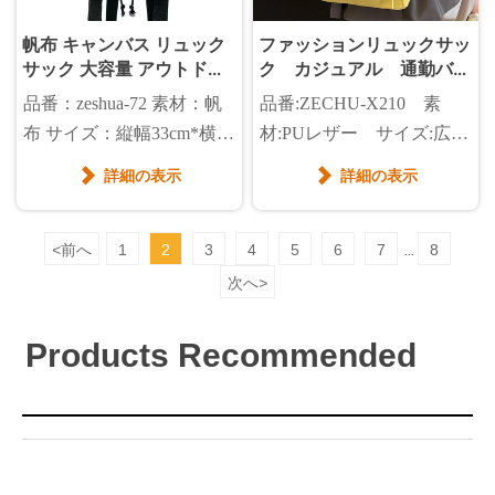
帆布 キャンバス リュック
ファッションリュックサッ
サック 大容量 アウトドア
ク カジュアル 通勤バッ
通勤 通学 a4対応 男女兼用
クパック
品番：zeshua-72 素材：帆
品番:ZECHU-X210 素
布 サイズ：縦幅33cm*横幅
材:PUレザー サイズ:広さ
29cm*厚さ11cm*ストラッ
28*高さ30*マチ15cm カ
詳細の表示
詳細の表示


プ70cm 重量：0.476kg
ラー:黒、黄色い、シルバ
ー
<
前へ
1
2
3
4
5
6
7
8
...
次へ
>
Products Recommended